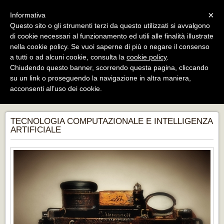
Menu
×
Informativa
Questo sito o gli strumenti terzi da questo utilizzati si avvalgono
di cookie necessari al funzionamento ed utili alle finalità illustrate
BLVE Project Srls
nella cookie policy. Se vuoi saperne di più o negare il consenso
HUB di servizi: arte, fotografia, stampa,
formazione, esposizione, eventi e sale posa
a tutti o ad alcuni cookie, consulta la
cookie policy
.
Chiudendo questo banner, scorrendo questa pagina, cliccando
su un link o proseguendo la navigazione in altra maniera,
acconsenti all’uso dei cookie.
ARRIVA L' AI
TECNOLOGIA COMPUTAZIONALE E INTELLIGENZA
ARTIFICIALE