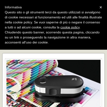
Menu
×
Informativa
Questo sito o gli strumenti terzi da questo utilizzati si avvalgono
di cookie necessari al funzionamento ed utili alle finalità illustrate
BLVE Project Srls
nella cookie policy. Se vuoi saperne di più o negare il consenso
HUB di servizi: arte, fotografia, stampa,
formazione, esposizione, eventi e sale posa
a tutti o ad alcuni cookie, consulta la
cookie policy
.
Chiudendo questo banner, scorrendo questa pagina, cliccando
su un link o proseguendo la navigazione in altra maniera,
acconsenti all’uso dei cookie.
PROFILAZIONE ICC